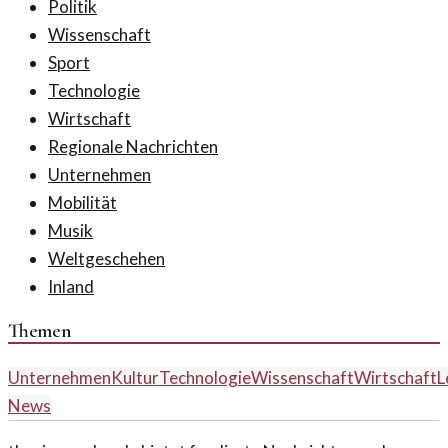
Politik
Wissenschaft
Sport
Technologie
Wirtschaft
Regionale Nachrichten
Unternehmen
Mobilität
Musik
Weltgeschehen
Inland
Themen
Unternehmen
Kultur
Technologie
Wissenschaft
Wirtschaft
L
News