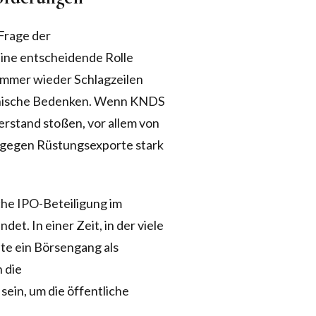
 Frage der
ine entscheidende Rolle
 immer wieder Schlagzeilen
ethische Bedenken. Wenn KNDS
erstand stoßen, vor allem von
h gegen Rüstungsexporte stark
che IPO-Beteiligung im
t. In einer Zeit, in der viele
nte ein Börsengang als
 die
ein, um die öffentliche