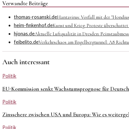
Verwandte Beiträge
thomas-rosanski.de
Hantavirus: Vorfall mit der "Hondius
heim-finkenhof.de
Kunst und Krieg: Proteste überschattet
hjonas.de
Aktuelle Luftqualität in Dresden: Feinstaubmes
feibelito.de
Verkehrschaos am Engelbergtunnel: A8 Richtun
Auch interessant
Politik
EU-Kommission senkt Wachstumsprognose für Deutsch
Politik
Zinsschere zwischen USA und Europa: Wie es weiterge
Politik