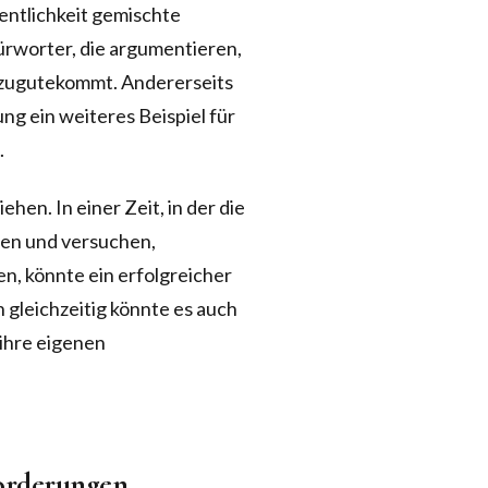
entlichkeit gemischte
ürworter, die argumentieren,
t zugutekommt. Andererseits
ung ein weiteres Beispiel für
.
hen. In einer Zeit, in der die
en und versuchen,
, könnte ein erfolgreicher
 gleichzeitig könnte es auch
 ihre eigenen
forderungen