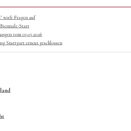
" wirft Fragen auf
 Biennale-Start
sungen vom 03.05.2026
g Stuttgart erneut geschlossen
land
ht