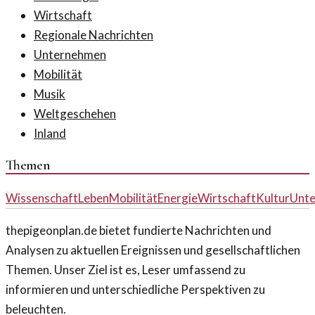
Wirtschaft
Regionale Nachrichten
Unternehmen
Mobilität
Musik
Weltgeschehen
Inland
Themen
Wissenschaft
Leben
Mobilität
Energie
Wirtschaft
Kultur
Unt
thepigeonplan.de bietet fundierte Nachrichten und
Analysen zu aktuellen Ereignissen und gesellschaftlichen
Themen. Unser Ziel ist es, Leser umfassend zu
informieren und unterschiedliche Perspektiven zu
beleuchten.