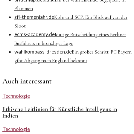
Flammen
zfl-themenjahr.de
Köln und SCP: Ein Blick auf van der
Sloot
ecms-academy.de
Mutige Entscheidung eines Berliner
Busfahrers in brenzliger Lage
wahlkompass-dresden.de
Ein großer Schritt: FC Bayern
gibt Abgang nach England bekannt
Auch interessant
Technologie
Ethische Leitlinien für Künstliche Intelligenz in
Indien
Technologie