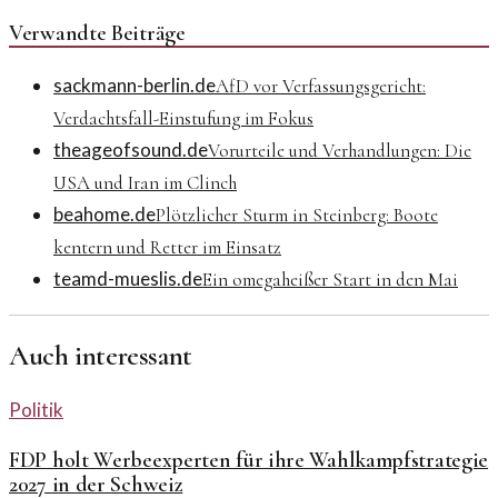
Verwandte Beiträge
sackmann-berlin.de
AfD vor Verfassungsgericht:
Verdachtsfall-Einstufung im Fokus
theageofsound.de
Vorurteile und Verhandlungen: Die
USA und Iran im Clinch
beahome.de
Plötzlicher Sturm in Steinberg: Boote
kentern und Retter im Einsatz
teamd-mueslis.de
Ein omegaheißer Start in den Mai
Auch interessant
Politik
FDP holt Werbeexperten für ihre Wahlkampfstrategie
2027 in der Schweiz