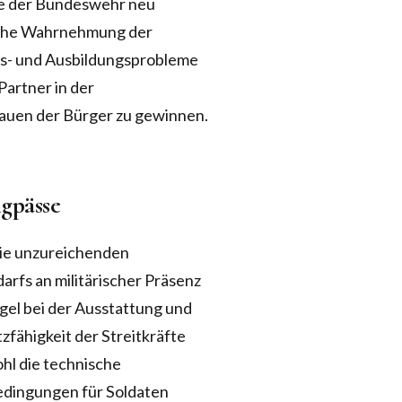
le der Bundeswehr neu
tliche Wahrnehmung der
ngs- und Ausbildungsprobleme
Partner in der
auen der Bürger zu gewinnen.
gpässe
 die unzureichenden
rfs an militärischer Präsenz
gel bei der Ausstattung und
fähigkeit der Streitkräfte
hl die technische
edingungen für Soldaten