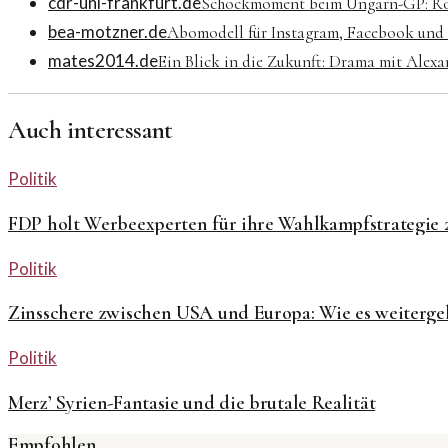
cdr-uni-frankfurt.de
Schockmoment beim Ungarn-GP: Rot
bea-motzner.de
Abomodell für Instagram, Facebook und 
mates2014.de
Ein Blick in die Zukunft: Drama mit Alex
Auch interessant
Politik
FDP holt Werbeexperten für ihre Wahlkampfstrategie 2
Politik
Zinsschere zwischen USA und Europa: Wie es weiterge
Politik
Merz’ Syrien-Fantasie und die brutale Realität
Empfohlen