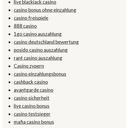
live blackjack casino
casino bonus ohne einzahlung
casino freispiele
888 casino
1go casino auszahlung
casino deutschland bewertung
posido casino auszahlung
rant casino auszahlung
Casino zypern
casino einzahlungsbonus
cashback casino
avantgarde casino
casino sicherheit
live casino bonus
casino testsieger
mafia casino bonus