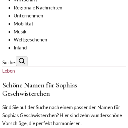
Regionale Nachrichten
Unternehmen
Mobilität
Musik
Weltgeschehen
Inland
Suche:
Leben
Schöne Namen für Sophias
Geschwisterchen
Sind Sie auf der Suche nach einem passenden Namen für
Sophias Geschwisterchen? Hier sind zehn wunderschöne
Vorschläge, die perfekt harmonieren.