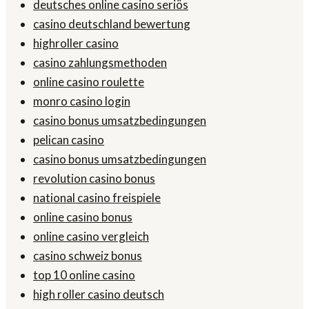
deutsches online casino seriös
casino deutschland bewertung
highroller casino
casino zahlungsmethoden
online casino roulette
monro casino login
casino bonus umsatzbedingungen
pelican casino
casino bonus umsatzbedingungen
revolution casino bonus
national casino freispiele
online casino bonus
online casino vergleich
casino schweiz bonus
top 10 online casino
high roller casino deutsch