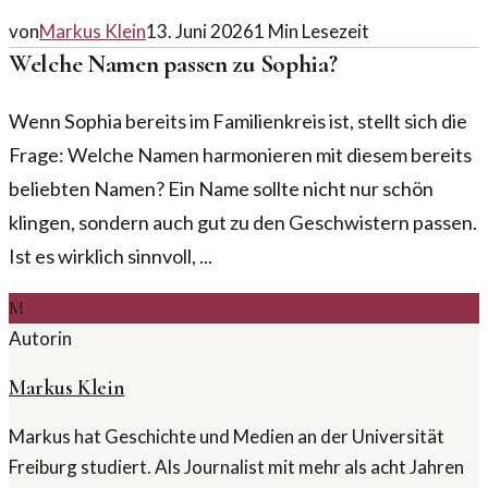
von
Markus Klein
13. Juni 2026
1
Min Lesezeit
Welche Namen passen zu Sophia?
Wenn Sophia bereits im Familienkreis ist, stellt sich die
Frage: Welche Namen harmonieren mit diesem bereits
beliebten Namen? Ein Name sollte nicht nur schön
klingen, sondern auch gut zu den Geschwistern passen.
Ist es wirklich sinnvoll, ...
M
Autorin
Markus Klein
Markus hat Geschichte und Medien an der Universität
Freiburg studiert. Als Journalist mit mehr als acht Jahren