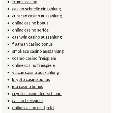
frumzi casino
casino schnelle einzahlung
curacao casino auszahlung
online casino bonus
online casino seriös
cashwin casino auszahlung
flagman casino bonus
smokace casino auszahlung
cosmo casino freispiele
online casino freispiele
vulcan casino auszahlung
krypto casino bonus
joo casino bonus
crypto casino deutschland
casino freispiele
online casino echtgeld