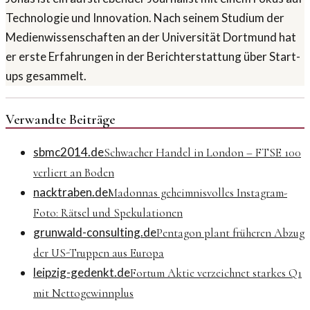
Technologie und Innovation. Nach seinem Studium der
Medienwissenschaften an der Universität Dortmund hat
er erste Erfahrungen in der Berichterstattung über Start-
ups gesammelt.
Verwandte Beiträge
sbmc2014.de
Schwacher Handel in London – FTSE 100
verliert an Boden
nacktraben.de
Madonnas geheimnisvolles Instagram-
Foto: Rätsel und Spekulationen
grunwald-consulting.de
Pentagon plant früheren Abzug
der US-Truppen aus Europa
leipzig-gedenkt.de
Fortum Aktie verzeichnet starkes Q1
mit Nettogewinnplus